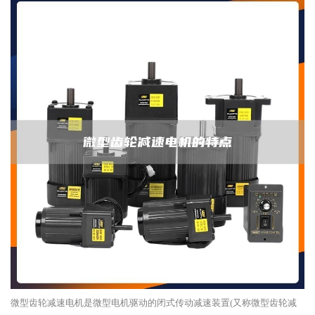
微型齿轮减速电机是微型电机驱动的闭式传动减速装置(又称微型齿轮减