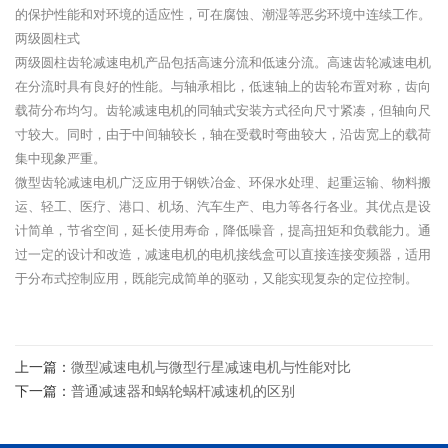
的保护性能和对环境的适应性，可在腐蚀、潮湿等恶劣环境中连续工作。
两级圆柱式
两级圆柱齿轮减速电机产品包括高速分流和低速分流。高速齿轮减速电机
在分流时具有良好的性能。与轴承相比，低速轴上的齿轮布置对称，齿向
载荷分布均匀。齿轮减速电机的同轴式安装方式径向尺寸紧凑，但轴向尺
寸较大。同时，由于中间轴较长，轴在受载时弯曲较大，沿齿宽上的载荷
集中现象严重。
微型齿轮减速电机广泛应用于钢铁冶金、环保水处理、起重运输、物料搬
运、轻工、医疗、港口、机场、汽车生产、电力等各行各业。其优点是设
计简单，节省空间，延长使用寿命，降低噪音，提高扭矩和负载能力。通
过一定的设计和改造，减速电机的电机接线盒可以直接连接变频器，适用
于分布式控制应用，既能完成简单的驱动，又能实现复杂的定位控制。
上一篇：
微型减速电机与微型行星减速电机与性能对比
下一篇：
普通减速器和蜗轮蜗杆减速机的区别