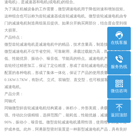
速电机)，是减速器和电机(或电机)的组合。
为了满足机械设备的工作需要，微型调速电机用于降低转速和增加扭矩。
这种组合也可以称为齿轮减速器或齿轮减速电机。微型齿轮减速电机由专
门的减速电机制造商组装后提供。如果分开购买两部分，结合度会受到很
大损害。
产品特点：
在线客服
微型齿轮减速电机是减速电机中的精品，技术含量高，制造技术要求高。
微型减速电机不仅节省空间、可靠耐用、承载过载能力高，而且具有能耗
低、性能优异、振动小、噪音低、节能高的特点。减速电机产品中使用的
齿轮经过精密加工，保证了定位精度，形成了齿轮减速电机总成齿轮加工
服务热线
配置的各种电机，形成了集体一体化，保证了产品的使用质量。功率为
0.1KW-3.7KW，有卧式、立式、双轴型、直交型，也可根据客户需要定制
减速电机。
微信咨询
产品分类：
同轴式
同轴微型斜齿轮减速电机结构紧凑，体积小，外形美观，承载过载能力
强。传动比分级精细，选择范围广，能耗低，性能优越，减速器效率高达
返回顶部
96%，振动小，噪音低。微型齿轮减速电机通用性强，使用维护方便，维
护成本低。此外，阿勇新型密封装置是一种新型减速电机产品，具有良好