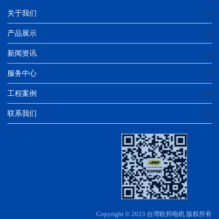
关于我们
产品展示
新闻资讯
服务中心
工程案例
联系我们
Copyright © 2023 台湾欧邦电机 版权所有