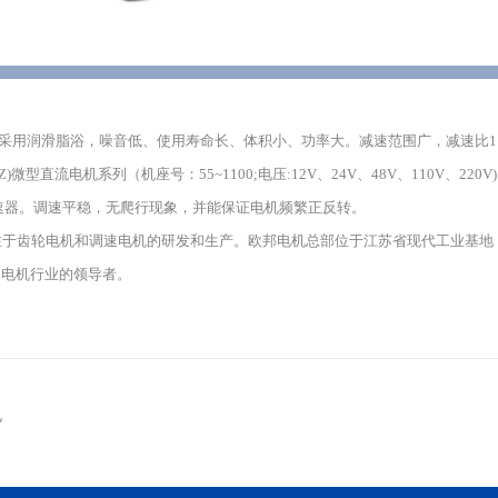
采用润滑脂浴，噪音低、使用寿命长、体积小、功率大。减速范围广，减速比1:3
T(SZ)微型直流电机系列（机座号：55~1100;电压:12V、24V、48V、110V、2
调速器。调速平稳，无爬行现象，并能保证电机频繁正反转。
注于齿轮电机和调速电机的研发和生产。欧邦电机总部位于江苏省现代工业基地
速电机行业的领导者。
机