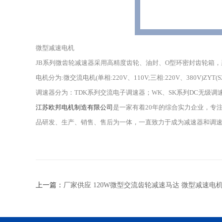
微型减速电机
JB系列微齿轮减速器采用高精度齿轮、油封、O型环密封齿轮箱，
电机分为:微交流电机(单相:220V、110V;三相:220V、380V)ZY
调速器分为：TDK系列交流电子调速器；WK、SK系列DC无级
江苏欧邦电机制造有限公司
是一家有着20年的综合实力企业，专
品研发、生产、销售、售后为一体，一直致力于成为减速器和调
上一篇：
厂家供应 120W微型交流齿轮减速马达 微型减速电