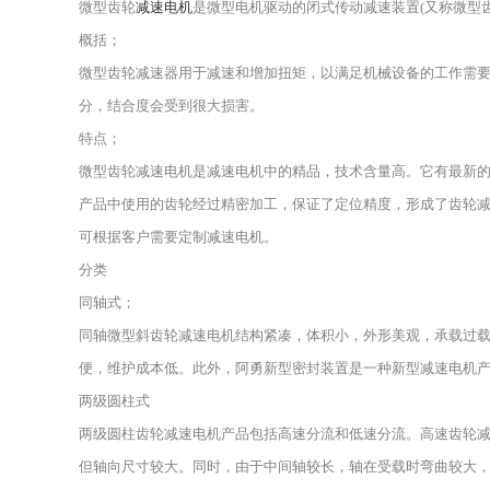
微型齿轮
减速电机
是微型电机驱动的闭式传动减速装置(又称微型齿
概括；
微型齿轮减速器用于减速和增加扭矩，以满足机械设备的工作需
分，结合度会受到很大损害。
特点；
微型齿轮减速电机是减速电机中的精品，技术含量高。它有最新
产品中使用的齿轮经过精密加工，保证了定位精度，形成了齿轮减速
可根据客户需要定制减速电机。
分类
同轴式；
同轴微型斜齿轮减速电机结构紧凑，体积小，外形美观，承载过载
便，维护成本低。此外，阿勇新型密封装置是一种新型减速电机
两级圆柱式
两级圆柱齿轮减速电机产品包括高速分流和低速分流。高速齿轮
但轴向尺寸较大。同时，由于中间轴较长，轴在受载时弯曲较大