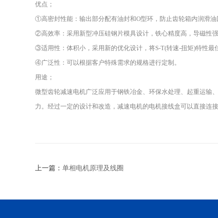
优点；
①高密封性能：输出部分配有油封和O型环，防止齿轮箱内润滑油
②高效率：采用新型冲压硅钢片模具设计，铁心精度高，导磁性
③适用性：体积小，采用新的优化设计，将S-T(转速-扭矩)特性
④广泛性：可以根据客户特殊需求的规格进行定制。
用途；
微型齿轮减速电机广泛应用于钢铁冶金、环保水处理、起重运输
力。经过一定的设计和改造，减速电机的电机接线盒可以直接连
上一篇：
单相电机原理及线圈