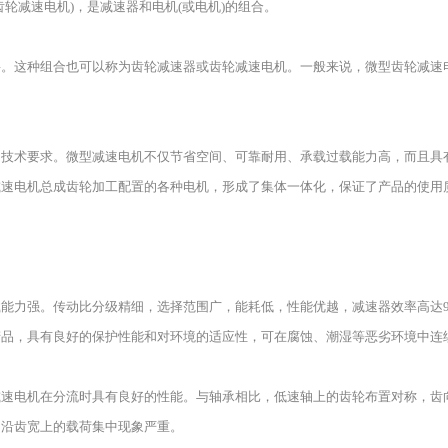
轮减速电机)，是减速器和电机(或电机)的组合。
要。这种组合也可以称为齿轮减速器或齿轮减速电机。一般来说，微型齿轮减速
的技术要求。微型减速电机不仅节省空间、可靠耐用、承载过载能力高，而且具
电机总成齿轮加工配置的各种电机，形成了集体一体化，保证了产品的使用质量。
能力强。传动比分级精细，选择范围广，能耗低，性能优越，减速器效率高达9
产品，具有良好的保护性能和对环境的适应性，可在腐蚀、潮湿等恶劣环境中连
减速电机在分流时具有良好的性能。与轴承相比，低速轴上的齿轮布置对称，齿
，沿齿宽上的载荷集中现象严重。