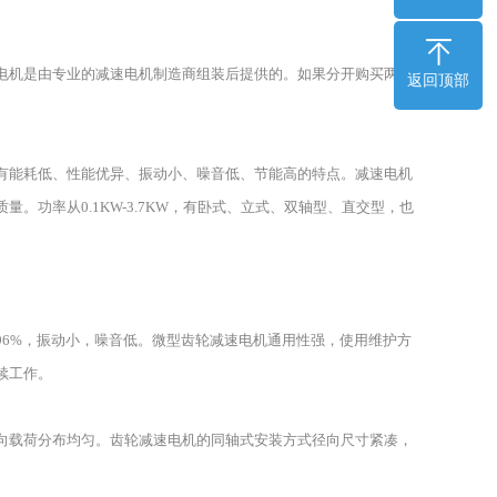
电机是由专业的减速电机制造商组装后提供的。如果分开购买两部
返回顶部
有能耗低、性能优异、振动小、噪音低、节能高的特点。减速电机
功率从0.1KW-3.7KW，有卧式、立式、双轴型、直交型，也
6%，振动小，噪音低。微型齿轮减速电机通用性强，使用维护方
续工作。
向载荷分布均匀。齿轮减速电机的同轴式安装方式径向尺寸紧凑，